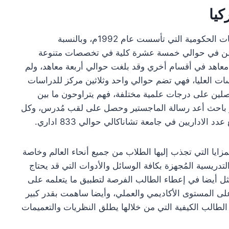
جامعة تشاناكالي 18 مارت في تركيا هي إحدى الجامعات الحكومية التي تأسست عام 1992م، وبالنسبة
مُن في حوالي خمسة عشرة كلية في تخصصات متنوعة
عاهد في أقسام أخري وقد بلغت حوالي أربعة معاهد، ولم
ات العليا، فهي تضم حوالي واحد وثلاثين مركز للدراسات
اصلين على درجات علمية مختلفة، فهم يتراوحون ما بين
ر باحث أعد رسالة الماجستير وحصل على لقب مُدرس، وكل
ع بعدد من المزايا التي تجذب إليها الطلاب من جميع أنحاء العالم وخاصة
دريسية المُجهزة بكافة الوسائل والأدوات التي قد يحتاج
ل أيضا في إعطاء الطالب الفرصة لتطبيق ما يتعلمه على
 على المستوى الأكاديمي والعملي، وأيضا ساهمت بقدر كبير
 الطالب الكيفية التي من خلالها يطلق النظريات والتعميمات