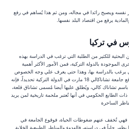
 نفسه ويصبح رائدا في مجاله، ومن ثم هذا يُساهم في رفع
المادية يرفع من اقتصاد البلد نفسها.
كيا، من العناوين البحثية للكثير من الطلبة التي ترغب في الدراسة بهذه
ى الموجودة بالدولة التركية، فمن الأمور الأكثر أهمية
تي يرغب بالدراسة بها، وهذا حتى يعرف علي وجه الخصوص
هل يمكنه الدراسة بها أم لا؟ وإن كنت تريد معرفة موقع جامعة تشاناكالي 18 مارت في الدولة التركية تحديداً، فإنه
 باسم تشاناك كالي، ويُطلق عليها أيضا مُسمى تشاناق قلعة،
ذات الطابع الحكومي في أنها تُعتبر ملحمة تاريخية لمن يريد
مناظر الساحرة
لك، فهي تُخفف عنهم ضغوطات الحياة، فوقوع الجامعة في
ظهر جلياً في دراسته، فالهدوء والمناظر الطبيعية الخلابة