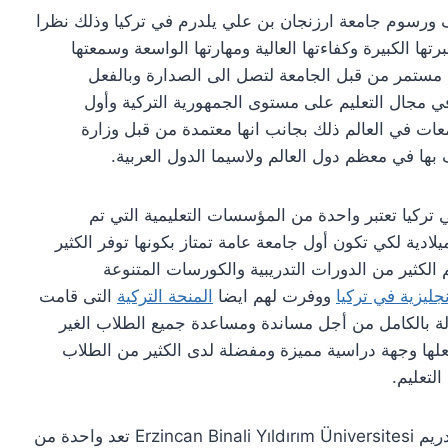
يف ورسوم جامعة ارزنجان بن علي يلدرم في تركيا وذلك نظرا
ها الكبيرة وكفاءتها العالية ومهارتها الواسعة وسمعتها
 مستمر من قبل الجامعة لتصل الى الصدارة وبالفعل
في مجال التعليم على مستوى الجمهورية التركية وأول
ت في العالم ذلك بجانب انها معتمدة من قبل وزارة
ف بها في معظم دول العالم ولاسيما الدول العربية.
 تركيا تعتبر واحدة من المؤسسات التعليمية التي تم
يسها حديثا في الجمهورية التركية في عام 2006 ميلادية لكي تكون أول جامعة عامة تمتاز بكونها توفر الكثير
لكثير من الدورات التدريبية والكورسات المتنوعة
نجليزية في تركيا
ووفرت لهم ايضا
المنحة التركية
التى قامت
مولة بالكامل من أجل مساندة ومساعدة جميع الطلاب الغير
لها وجهة دراسية مميزة ومفضلة لدى الكثير من الطلاب
لتعليم.
علاوة على ذلك فإن جامعة جامعة ارزنجان بن علي يلدريم Erzincan Binali Yıldırım Üniversitesi تعد واحدة من