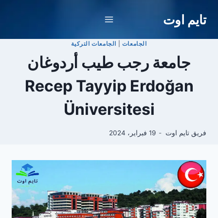
لتجاوز
تايم اوت
لى
لمحتوى
الجامعات
|
الجامعات التركية
جامعة رجب طيب أردوغان
Recep Tayyip Erdoğan
Üniversitesi
فريق تايم اوت
19 فبراير، 2024