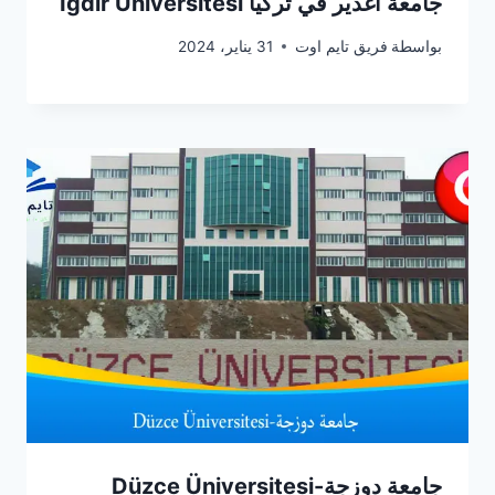
جامعة اغدير في تركيا Iğdır Üniversitesi
بواسطة
فريق تايم اوت
31 يناير، 2024
جامعة دوزجة-Düzce Üniversitesi