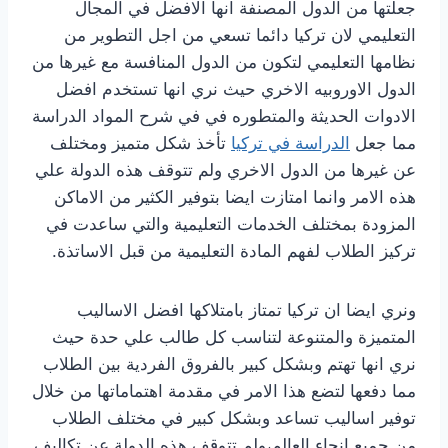
جعلتها من الدول المصنفة انها الافضل في المجال
التعليمي لان تركيا دائما تسعي من اجل التطوير من
نظامها التعليمي لتكون من الدول المنافسة مع غيرها من
الدول الاوروبيه الاخري حيث نري انها تستخدم افضل
الادوات الحديثة والمتطوره في في شرح المواد الدراسة
مما جعل
الدراسة في تركيا
تأخذ شكل متميز ومختلف
عن غيرها من الدول الاخري ولم تتوقف هذه الدولة علي
هذه الامر وانما امتازت ايضا بتوفير الكثير من الاماكن
المزودة بمختلف الخدمات التعليمية والتي ساعدت في
تركيز الطلاب لفهم المادة التعليمية من قبل الاساتذة.
ونري ايضا ان تركيا تمتاز بامتلاكها افضل الاساليب
المتميزة والمتنوعة لتناسب كل طالب علي حدة حيث
نري انها تهتم وبشكل كبير بالفروق الفردية بين الطلاب
مما دفعها لتضع هذا الامر في مقدمة اهتماماتها من خلال
توفير اساليب تساعد وبشكل كبير في مختلف الطلاب
من جميع انحاء العالم،ولم تتوقف هذه الدولة عن تكاليف