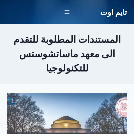
لتجاوز
تايم اوت
لى
لمحتوى
المستندات المطلوبة للتقدم
الى معهد ماساتشوستس
للتكنولوجيا