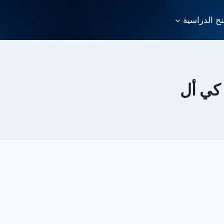
نح الدراسية
 كي أل