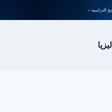
نح الدراسية
زيا