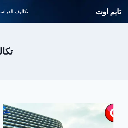
لتجاوز
تايم اوت
لى
تكاليف الدراس
لمحتوى
تكال