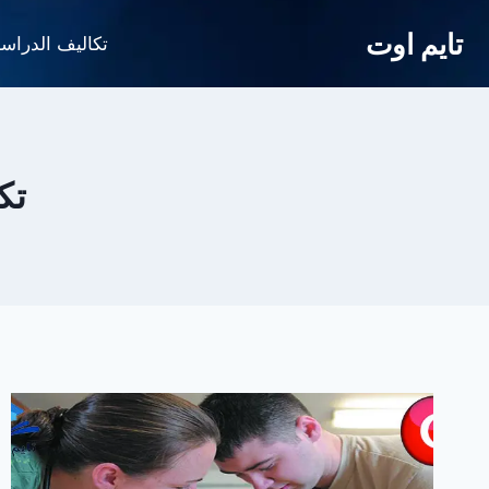
لتجاوز
تايم اوت
لى
تكاليف الدراس
لمحتوى
تك