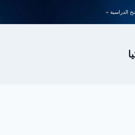
نح الدراسية
ا