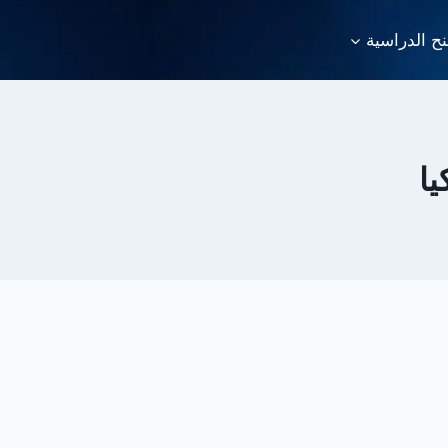
نح الدراسية
يا