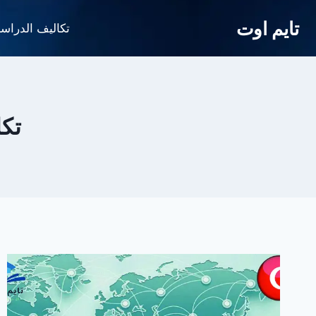
لتجاوز
تايم اوت
لى
تكاليف الدراس
لمحتوى
تكا