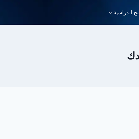
نح الدراسية
دك