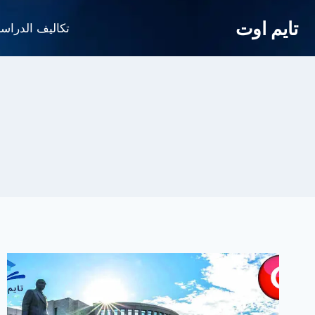
لتجاوز
تايم اوت
لى
تكاليف الدراس
لمحتوى