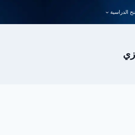
نح الدراسية
زي