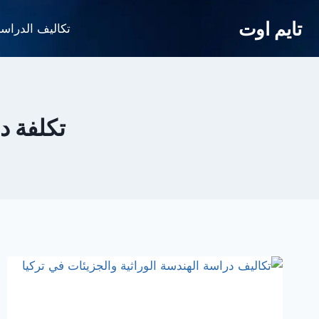
لتجاوز
تايم اوت
لى
تكاليف الدراس
لمحتوى
تكلفة د