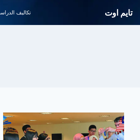
لتجاوز
تايم اوت
لى
تكاليف الدراس
لمحتوى