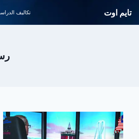
لتجاوز
تايم اوت
لى
تكاليف الدراس
لمحتوى
رسو