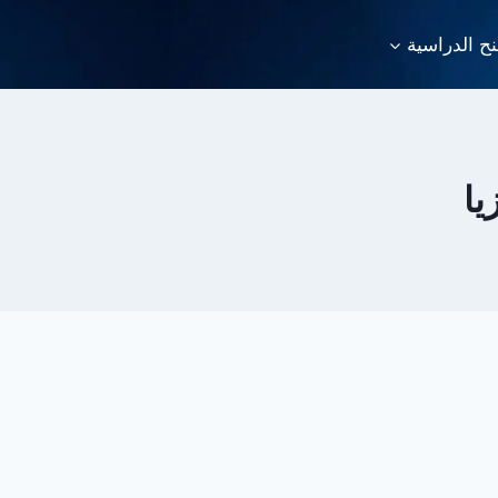
نح الدراسية
يا