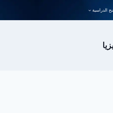
نح الدراسية
يا