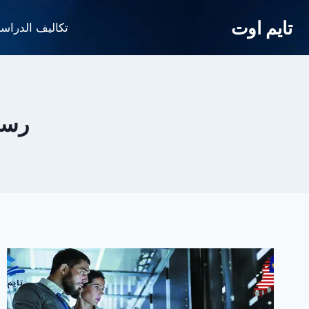
لتجاوز
تايم اوت
لى
تكاليف الدراس
لمحتوى
رسو