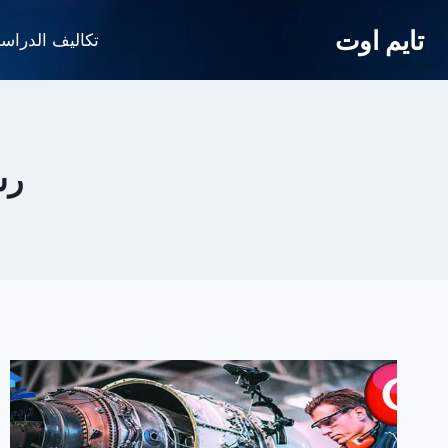
لتجاوز
تايم اوت
لى
تكاليف الدراس
لمحتوى
رس