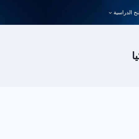
نح الدراسية
ا