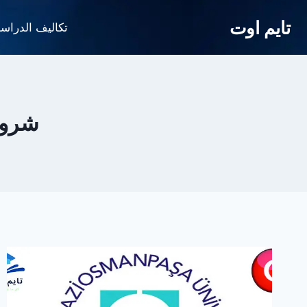
لتجاوز
تايم اوت
لى
تكاليف الدراس
لمحتوى
شروط