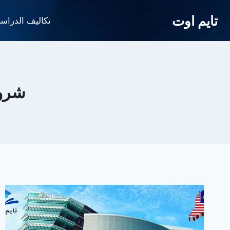
لتجاوز
تايم اوت
لى
تكاليف الدراس
لمحتوى
شروط