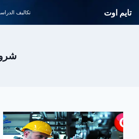
لتجاوز
تايم اوت
لى
تكاليف الدراس
لمحتوى
شروط