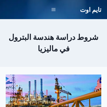
لتجاوز
تايم اوت
لى
لمحتوى
شروط دراسة هندسة البترول
في ماليزيا