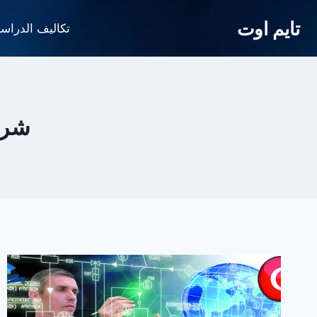
لتجاوز
تايم اوت
لى
تكاليف الدراس
لمحتوى
شرو