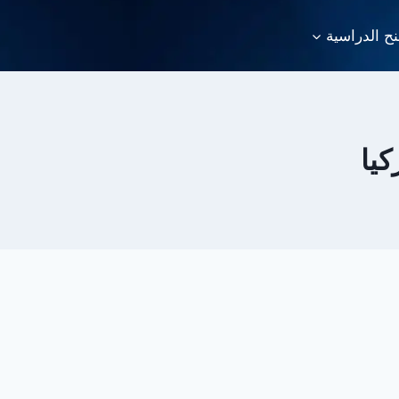
نح الدراسية
يا