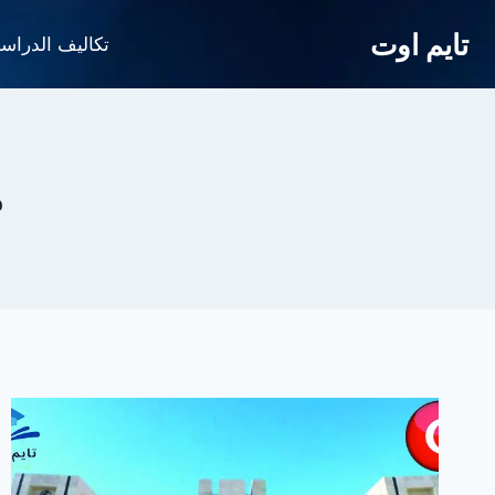
لتجاوز
تايم اوت
لى
تكاليف الدراس
لمحتوى
م