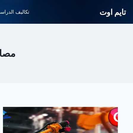
لتجاوز
تايم اوت
لى
تكاليف الدراس
لمحتوى
مصار