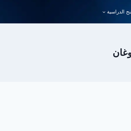
نح الدراسية
وغان